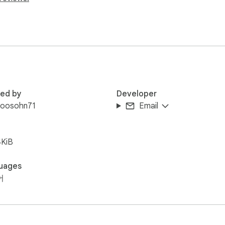
 이상 안 쓴 프롬프트 자동 감지.



red by
Developer
woosohn71
Email
4KiB
uages
어