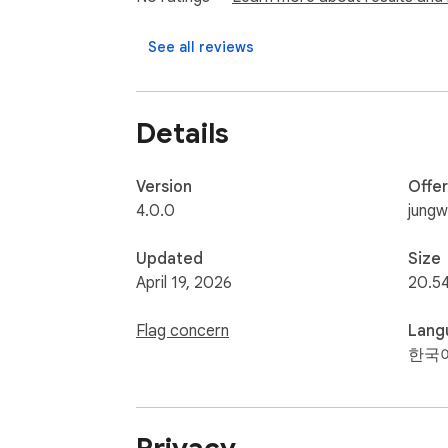
- /: 검색창 포커스

- N: 새 프롬프트 추가

See all reviews
▶ 사용 통계

프롬프트별 사용 횟수 추적. 인기순 정렬. 14일
Details
▶ 실시간 검색

제목과 내용을 동시에 검색. 입력 즉시 필터링.
Version
Offe
4.0.0
jung
▶ 팝업 고정 & 독립 창

- 팝업 고정 모드: 복사 후에도 닫히지 않음

Updated
Size
- 독립 창 모드: 항상 위에 떠있는 별도 창

April 19, 2026
20.5
▶ 데이터 백업

Flag concern
Lang
JSON 내보내기/가져오기로 안전하게 백업.

한국
▶ 드래그 & 드롭

프롬프트와 카테고리 순서를 자유롭게 변경.
