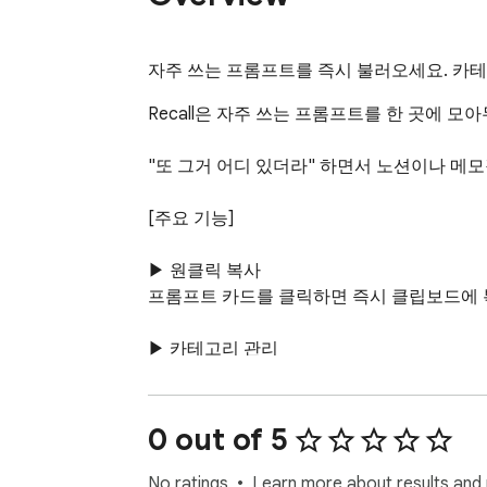
자주 쓰는 프롬프트를 즉시 불러오세요. 카테고
Recall은 자주 쓰는 프롬프트를 한 곳에 모
"또 그거 어디 있더라" 하면서 노션이나 메모
[주요 기능]

▶ 원클릭 복사

프롬프트 카드를 클릭하면 즉시 클립보드에 복사됩니
▶ 카테고리 관리

글쓰기, 코딩, 번역, 요약 등 카테고리별로 분류
▶ 키보드 단축키

0 out of 5
- 1~5: 현재 카테고리 상위 5개 빠른 복사

- ←→: 카테고리 간 이동

No ratings
Learn more about results and 