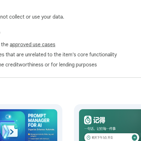
 not collect or use your data.
 분

싶으신 분

s
 쓰고 싶으신 분

f the
approved use cases
s that are unrelated to the item's core functionality
ne creditworthiness or for lending purposes
다

다
