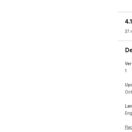
4.
37 
De
Ver
1
Up
Oct
La
Eng
Fla