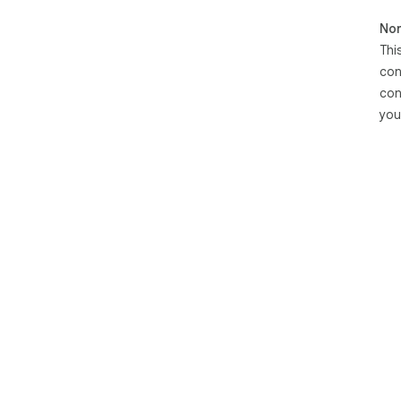
Non
Thi
con
con
you