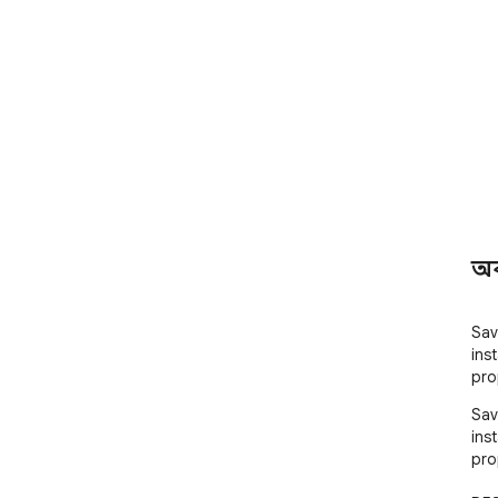
অ
Sav
inst
pro
Sav
inst
pro