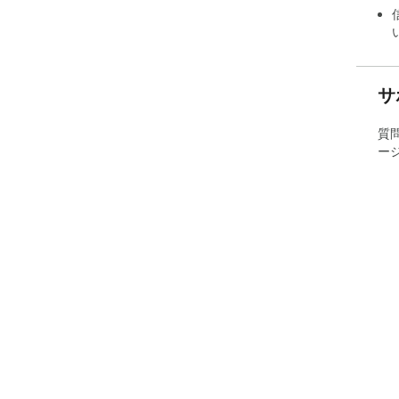
サ
質
ー