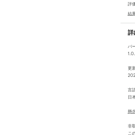
評
結
詳
バ
1.0
更新
20
言
日
懸
非
こ