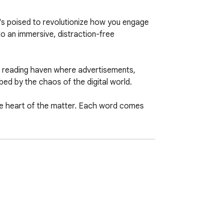
s poised to revolutionize how you engage 
o an immersive, distraction-free 
e reading haven where advertisements, 
ed by the chaos of the digital world.

the heart of the matter. Each word comes 
ized font sizes, impeccable spacing, and 
r reading enjoyment.

ience is consistent, regardless of the 
 remains steadfastly on the content, 