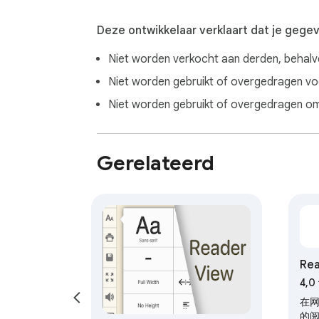
Zeg vaarwel tegen de rommel en het lawaai
advertenties, zijbalken en afleidingen verdw
Deze ontwikkelaar verklaart dat je gege
de digitale wereld.

Niet worden verkocht aan derden, behal
📚 Vereenvoudigde lay-out: Onthul de essent
Laat de inhoud schitteren met de vereenvou
Niet worden gebruikt of overgedragen voor
echt om draait. Elk woord komt tot leven en
Niet worden gebruikt of overgedragen om 
👁️ Verbeterde leesbaarheid: Een feest voor 
Strijd niet langer met kleine lettertypen o
ruimtes en visuele elementen die lezen tot 
Gerelateerd
✨ Consistente opmaak: Jouw leesheiligdom

Zeg vaarwel tegen verwarrende wisselingen 
oorspronkelijke lay-out van de site. Dompel 
🖼️ Verwijdering van afbeeldingen en adverte
Ervaar ononderbroken leesgeluk terwijl Read
zonder visueel lawaai. Dompel jezelf onder
Rea
🎨 Aanpasbare instellingen: Jouw lezen, jouw
Personaliseer je leesuniversum met de aanpa
4,0
leesomgeving aan naar jouw voorkeuren. Creëe
在
的
🌍 Ondersteuning voor meerdere talen: Taal