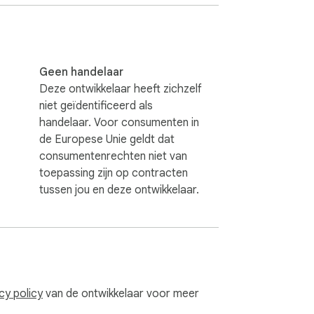
d background colors, tailor the reading 


Geen handelaar
 corners of the world effortlessly, breaking 
Deze ontwikkelaar heeft zichzelf
niet geïdentificeerd als
handelaar. Voor consumenten in
ite content into tangible keepsakes, 
de Europese Unie geldt dat
consumentenrechten niet van
toepassing zijn op contracten
eed dyslexia-friendly fonts, Readline 
tussen jou en deze ontwikkelaar.
er waarop je met online inhoud omgaat, zal 
meeslepende, afleidingsvrije ervaring.

cy policy
van de ontwikkelaar voor meer