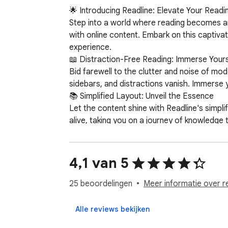
🌟 Introducing Readline: Elevate Your Readin
Step into a world where reading becomes an
with online content. Embark on this captivat
experience.

📖 Distraction-Free Reading: Immerse Yourse
Bid farewell to the clutter and noise of mo
sidebars, and distractions vanish. Immerse y
📚 Simplified Layout: Unveil the Essence

Let the content shine with Readline's simpl
alive, taking you on a journey of knowledge
👁️ Enhanced Readability: A Feast for Your E
Struggle no more with tiny fonts or crampe
visual elements that make reading an absolut
4,1 van 5
✨ Consistent Formatting: Your Reading Sanc
Say goodbye to disorienting switches betwe
25 beoordelingen
Meer informatie over r
original site's layout. Immerse yourself in t
🖼️ Image and Ad Removal: Focus Unleashed
Alle reviews bekijken
Experience uninterrupted reading bliss as 