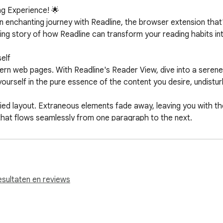
g Experience! 🌟

 enchanting journey with Readline, the browser extension that'
ing story of how Readline can transform your reading habits int
lf

dern web pages. With Readline's Reader View, dive into a seren
ourself in the pure essence of the content you desire, undisturb
ified layout. Extraneous elements fade away, leaving you with 
 that flows seamlessly from one paragraph to the next.

yes

d spacing. Readline's Reader View pampers your eyes with optim
e pleasure. Bask in the comfort of text that's tailored for you
tuary

en web page designs. Readline ensures that every reading exper
esultaten en reviews
he story without ever worrying about the design distractions.



Readline sweeps away images and advertisements. Your attention