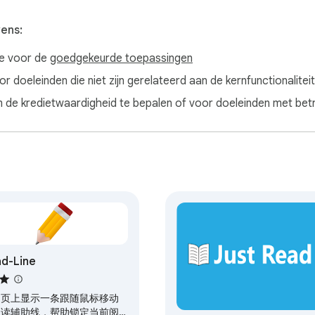
 van moderne webpagina's. Met de Reader-weergave van Readlin
ijnen. Dompel jezelf onder in de pure essentie van de inhoud di
vens:
ve voor de
goedgekeurde toepassingen
ie

digde lay-out van Readline. Overbodige elementen vervagen, waa
 doeleinden die niet zijn gerelateerd aan de kernfunctionaliteit
 neemt je mee op een reis van kennis die naadloos overgaat van
de kredietwaardigheid te bepalen of voor doeleinden met betre
je ogen

f krappe ruimtes. Readline's Reader-weergave verwent je ogen me
een absoluut genot maken. Geniet van de comfortabele tekst die 
tussen webpaginadesigns. Readline zorgt ervoor dat elke leeser
jezelf onder in het verhaal zonder je ooit zorgen te maken over
nties: Focus ontgrendeld

line afbeeldingen en advertenties wegneemt. Je aandacht blijft
 in een wereld van woorden zonder onderbrekingen.

d-Line
 regels

sbare instellingen van Readline. Van lettertypekeuzes tot teks
r een ambiance die perfect aansluit bij jouw leesstijl.

网页上显示一条跟随鼠标移动
阅读辅助线，帮助锁定当前阅
barrières doorbreken
