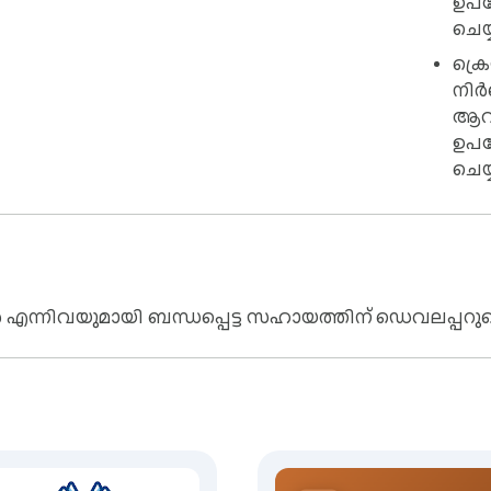
ഉപ
ചെയ്
ക്രെ
നിർ
ആവശ
ഉപ
ചെയ്
്ങൾ എന്നിവയുമായി ബന്ധപ്പെട്ട സഹായത്തിന് ഡെവലപ്പറു