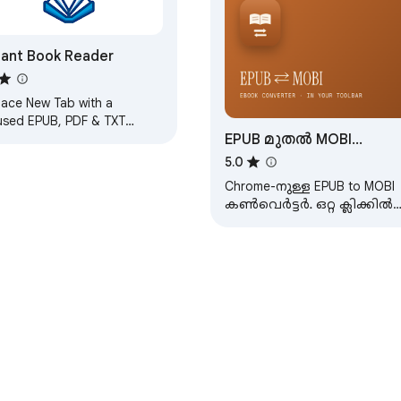
tant Book Reader
lace New Tab with a
used EPUB, PDF & TXT
EPUB മുതൽ MOBI
er. Highlights, vocabulary,
 themes, optional BYOK AI
കൺവെർട്ടർ വരെ
5.0
stant.
Chrome-നുള്ള EPUB to MOBI
കൺവെർട്ടർ. ഒറ്റ ക്ലിക്കിൽ
EPUB ↔ MOBI മാറ്റുക — Kindl
തയ്യാർ, ഇൻസ്റ്റാൾ വേണ്ട.