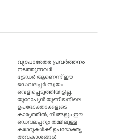
ിക്കാം. light, dark mode-ുകളിൽ 
പോൾ note-ുകൾ save ചെയ്യാം.

വ്യാപാരേതര പ്രവർത്തനം
അവസാനമില്ലാത്ത മറ്റൊരു feed 
നടത്തുന്നവർ
ട്രേഡർ ആണെന്ന് ഈ
ഡെവലപ്പർ സ്വയം
ാത്ത ഒരു വൃത്തിയായ ഇടത്തിൽ 
വെളിപ്പെടുത്തിയിട്ടില്ല.
യൂറോപ്യൻ യൂണിയനിലെ
ഉപഭോക്താക്കളുടെ
കാര്യത്തിൽ, നിങ്ങളും ഈ
ഡെവലപ്പറും തമ്മിലുള്ള
കരാറുകൾക്ക് ഉപഭോക്തൃ
അവകാശങ്ങൾ