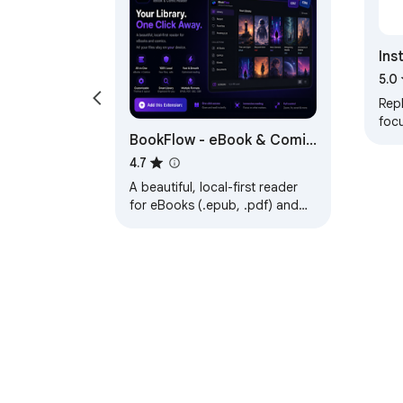
Ins
5.0
Rep
foc
BookFlow - eBook & Comic
read
15+
Reader
4.7
assi
A beautiful, local-first reader
for eBooks (.epub, .pdf) and
comics (.cbz, .cbr) — your
entire library, one click away.