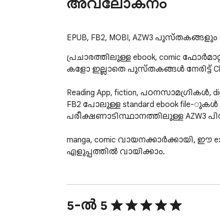
അവലോകനം
EPUB, FB2, MOBI, AZW3 പുസ്തകങ്ങളു
പ്രചാരത്തിലുള്ള ebook, comic ഫോർമ
കളോ ഇല്ലാതെ പുസ്തകങ്ങൾ നേരിട്ട് Chr
Reading App, fiction, പഠനസാമഗ്രികൾ,
FB2 പോലുള്ള standard ebook file-ുകൾ
പരീക്ഷണാടിസ്ഥാനത്തിലുള്ള AZW3 പിന
manga, comic വായനക്കാർക്കായി, ഈ ex
എളുപ്പത്തിൽ വായിക്കാം.

📖 സൗകര്യപ്രദമായ വായനാനുഭവം

Reading App-ൽ രണ്ട് reading mode-ുകൾ ഉ
5-ൽ 5
• സാധാരണ പുസ്തകവായന പോലുള്ള pag