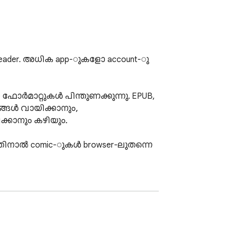
 reader. അധിക app-ുകളോ account-ു
ഫോർമാറ്റുകൾ പിന്തുണക്കുന്നു. EPUB, 
ങ്ങൾ വായിക്കാനും, 
്കാനും കഴിയും.

 അതിനാൽ comic-ുകൾ browser-ലുതന്നെ 