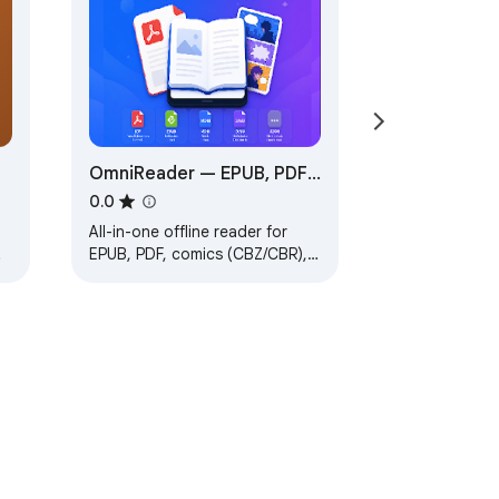
OmniReader — EPUB, PDF,
CBZ & DjVu
0.0
All-in-one offline reader for
EPUB, PDF, comics (CBZ/CBR),
e
FB2 & DjVu. No uploads, no
tracking.