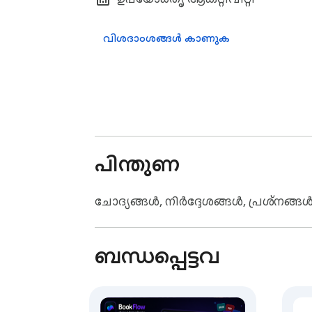
4. ഉടൻ വായനം തുടങ്ങുക
വിശദാംശങ്ങൾ കാണുക
പിന്തുണ
ചോദ്യങ്ങൾ, നിർദ്ദേശങ്ങൾ, പ്രശ്‌നങ
ബന്ധപ്പെട്ടവ