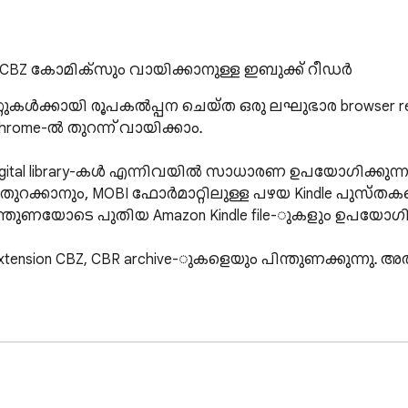
ം CBZ കോമിക്സും വായിക്കാനുള്ള ഇബുക്ക് റീഡർ
ാറ്റുകൾക്കായി രൂപകൽപ്പന ചെയ്ത ഒരു ലഘുഭാര browser
ome-ൽ തുറന്ന് വായിക്കാം.

 digital library-കൾ എന്നിവയിൽ സാധാരണ ഉപയോഗിക്കുന്ന 
 തുറക്കാനും, MOBI ഫോർമാറ്റിലുള്ള പഴയ Kindle പുസ്തക
്തുണയോടെ പുതിയ Amazon Kindle file-ുകളും ഉപയോഗിക
tension CBZ, CBR archive-ുകളെയും പിന്തുണക്കുന്നു.
ണ്ട്:

ed navigation
