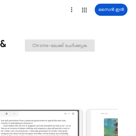
സൈൻ ഇൻ
 &
Chrome-ലേക്ക് ചേർക്കുക