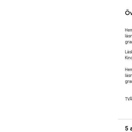
Öv
Hem
läs
gra
Läs
Kinc
Hem
läs
gra
TVÅ
Väl
Kli
ome
5 
mar