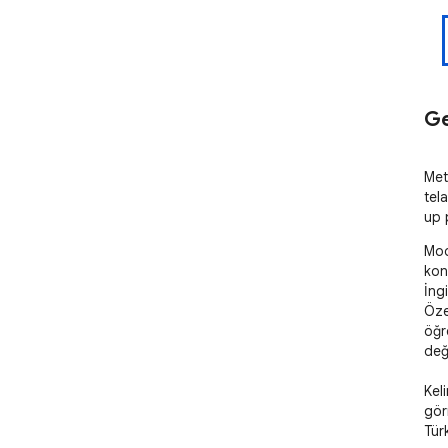
Ge
Meti
tel
up 
Mod
kon
İngi
Özel
öğr
deği
Kel
gör
Türk