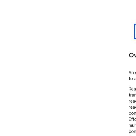
Ov
An 
to 
Rea
tra
read
rea
con
Eff
mul
con