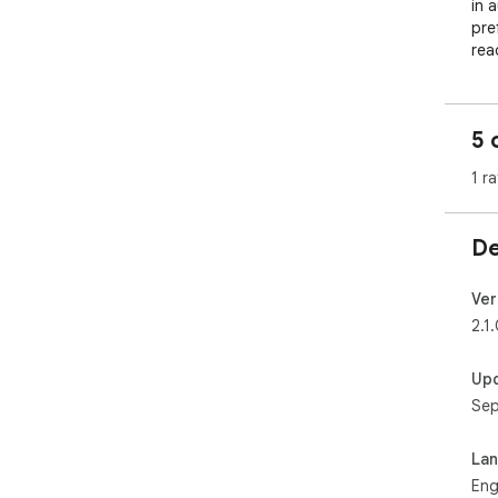
in 
pre
rea
con
mat
5 
1 ra
De
Ver
2.1
Up
Sep
La
Eng