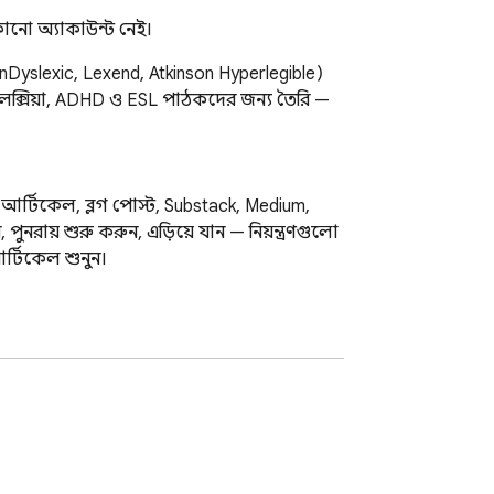
কোনো অ্যাকাউন্ট নেই।
nDyslexic, Lexend, Atkinson Hyperlegible) 
লেক্সিয়া, ADHD ও ESL পাঠকদের জন্য তৈরি — 
আর্টিকেল, ব্লগ পোস্ট, Substack, Medium, 
ায় শুরু করুন, এড়িয়ে যান — নিয়ন্ত্রণগুলো 
র্টিকেল শুনুন।

র অদলবদল এবং দৃষ্টি ক্লান্তি কমাতে ডিজাইন 
াইল সংরক্ষণ করুন; পেজ লোড হওয়া মাত্রই Read 
াঠ লেআউট।

পরিচালিত করে এবং দীর্ঘ লেখায় বোঝার ক্ষমতা 