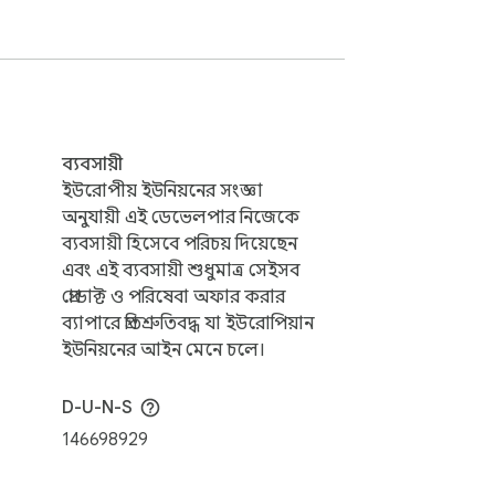
র্স্ট-হাফ মোডকে পড়ে শোনানোর সাথে যুক্ত 
ইরে সবকিছু ম্লান করে দেয়। ঘন পেজে যাদের 
ব্যবসায়ী
ইউরোপীয় ইউনিয়নের সংজ্ঞা
ud প্রতিটি সাইটের জন্য আলাদা অনুমতি চায় 
অনুযায়ী এই ডেভেলপার নিজেকে
, অফলাইনে চালান।

ব্যবসায়ী হিসেবে পরিচয় দিয়েছেন
এবং এই ব্যবসায়ী শুধুমাত্র সেইসব
প্রোডাক্ট ও পরিষেবা অফার করার
ro টিয়ার ElevenLabs প্রাকৃতিক কণ্ঠ আনলক করে 
ব্যাপারে প্রতিশ্রুতিবদ্ধ যা ইউরোপিয়ান
ইউনিয়নের আইন মেনে চলে।
D-U-N-S
146698929