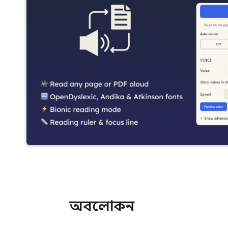
অবলোকন