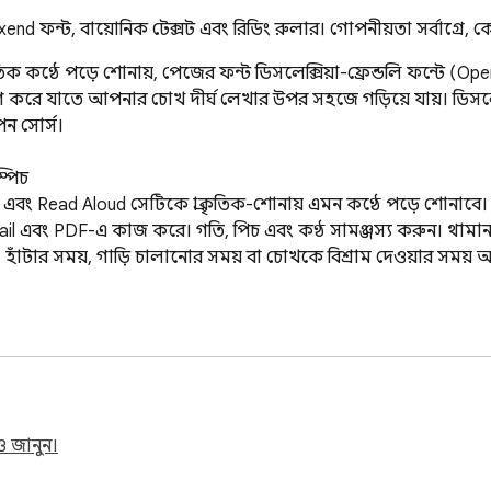
xend ফন্ট, বায়োনিক টেক্সট এবং রিডিং রুলার। গোপনীয়তা সর্বাগ্রে, 
 কণ্ঠে পড়ে শোনায়, পেজের ফন্ট ডিসলেক্সিয়া-ফ্রেন্ডলি ফন্টে (Ope
য়োগ করে যাতে আপনার চোখ দীর্ঘ লেখার উপর সহজে গড়িয়ে যায়। ডিস
ন সোর্স।

পিচ

, এবং Read Aloud সেটিকে প্রাকৃতিক-শোনায় এমন কণ্ঠে পড়ে শোনাবে। 
এবং PDF-এ কাজ করে। গতি, পিচ এবং কণ্ঠ সামঞ্জস্য করুন। থামান, পুনর
ে। হাঁটার সময়, গাড়ি চালানোর সময় বা চোখকে বিশ্রাম দেওয়ার সময় আ
n Hyperlegible দিয়ে প্রতিস্থাপন করুন — তিনটি টাইপফেস যা অক্ষরে
র প্রস্থ এবং ব্যাকগ্রাউন্ড টিন্ট সামঞ্জস্য করুন। একবার আপনার প্রোফ
ি প্রকৃত ডিসলেক্সিয়া রিডার — শুধু ফন্ট পরিবর্তন নয়, একটি সম্পূর্ণ প
করুন

 জানুন।
শব্দের প্রথম অংশ বোল্ড হয়ে যায়, যা আপনার চোখকে শব্দ থেকে শব্দে 