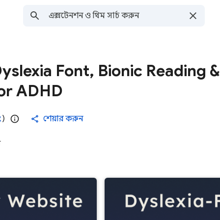
slexia Font, Bionic Reading &
for ADHD
ং
)
শেয়ার করুন
ী