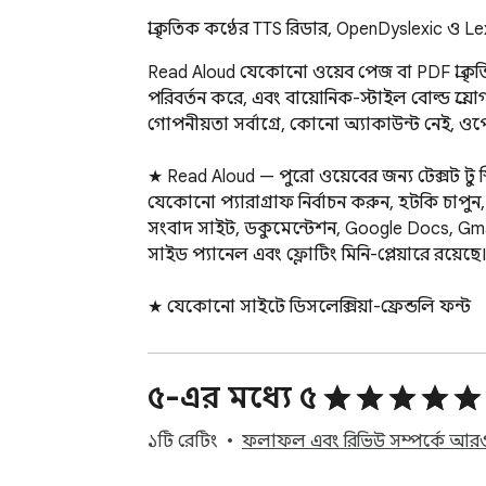
প্রাকৃতিক কণ্ঠের TTS রিডার, OpenDyslexic ও Le
Read Aloud যেকোনো ওয়েব পেজ বা PDF প্রাকৃতিক
পরিবর্তন করে, এবং বায়োনিক-স্টাইল বোল্ড প্র
গোপনীয়তা সর্বাগ্রে, কোনো অ্যাকাউন্ট নেই, ওপে
★ Read Aloud — পুরো ওয়েবের জন্য টেক্সট টু স্
যেকোনো প্যারাগ্রাফ নির্বাচন করুন, হটকি চাপুন
সংবাদ সাইট, ডকুমেন্টেশন, Google Docs, Gmail 
সাইড প্যানেল এবং ফ্লোটিং মিনি-প্লেয়ারে রয়েছ
★ যেকোনো সাইটে ডিসলেক্সিয়া-ফ্রেন্ডলি ফন্ট

পেজের ফন্টকে OpenDyslexic, Lexend বা Atkinso
করা। লাইন স্পেসিং, লেটার স্পেসিং, প্যারাগ্রাফে
Aloud তা প্রয়োগ করে। উন্মুক্ত ওয়েবের জন্য একট
৫-এর মধ্যে ৫
★ বায়োনিক-স্টাইল রিডিং — প্রথম অর্ধেক বোল্ড 
১টি রেটিং
ফলাফল এবং রিভিউ সম্পর্কে আরও
বায়োনিক-স্টাইল টেক্সট চালু করুন এবং প্রতিটি 