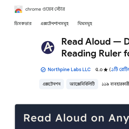
chrome ওয়েব স্টোর
ডিসকভার
এক্সটেনশানসমূহ
থিমসমূহ
Read Aloud — Dy
Reading Ruler 
Northpine Labs LLC
৫.০
(
১টি রেটি
এক্সটেনশন
অ্যাক্সেসিবিলিটি
১১৯ ব্যবহারকার