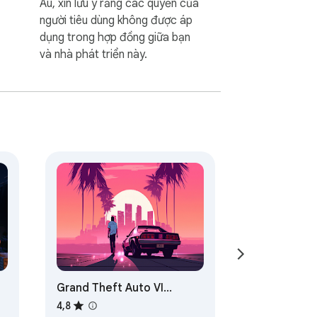
Âu, xin lưu ý rằng các quyền của
người tiêu dùng không được áp
dụng trong hợp đồng giữa bạn
và nhà phát triển này.
Grand Theft Auto VI
Browser Theme
4,8