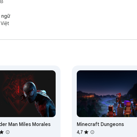
iB
 ngữ
 Việt
der Man Miles Morales
Minecraft Dungeons
4,7