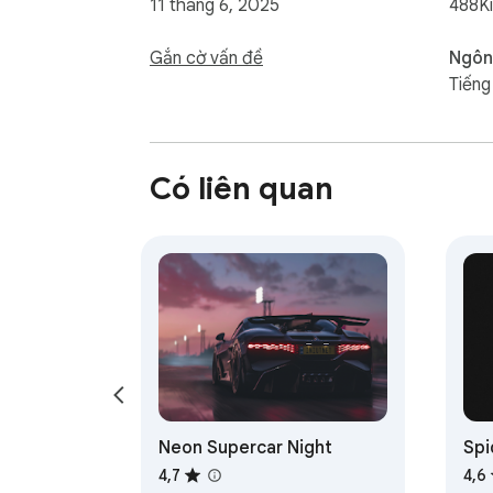
11 tháng 6, 2025
488K
Gắn cờ vấn đề
Ngôn
Tiếng
Có liên quan
Neon Supercar Night
Spi
4,7
4,6