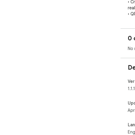
• C
rea
• Q
• I
• E
bro
0 
• T
No 
De
Ver
1.1.1
Up
Apr
La
Eng