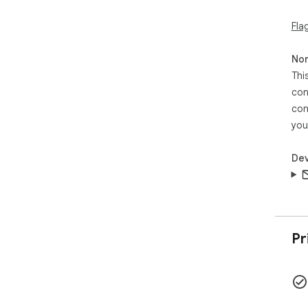
Fla
Non
Thi
con
con
you
Dev
Pr