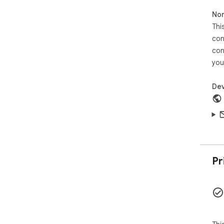
Non
Thi
con
con
you
Dev
Pr