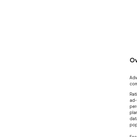
Ov
Adv
com
Rat
ad-
per
pla
dat
pop