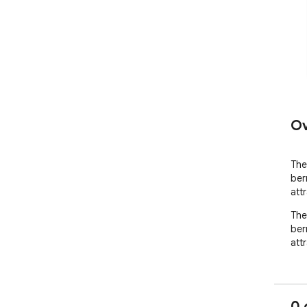
Ov
The
ber
attr
The
ber
attr
0 