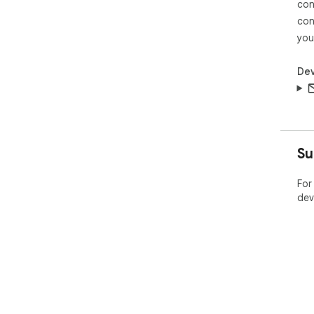
con
con
you
Dev
Su
For
dev