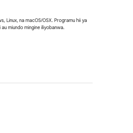
, Linux, na macOS/OSX. Programu hii ya 
i au miundo mingine iliyobanwa.

a .rar kwenye Mac bila programu ya ziada, 