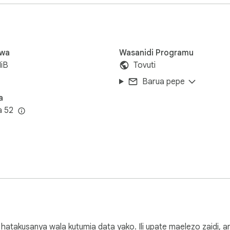
yako inabaki kwenye kifaa chako.

 faragha unapofungua nyaraka.

data yako.

wa
Wasanidi Programu
iB
Tovuti
. Fungua haraka faili za Rar na nyaraka nyingine. Chombo chetu
Barua pepe
aidia upakuaji wa 7zip kwa usimamizi wa kina.

a
a 52


a kufungua nyaraka hata kama wewe ni mgeni kwa zana za kuba
kuwa rahisi.

a kutosakinisha programu.

 zaidi bila kuathiri usalama.

akusanya wala kutumia data yako. Ili upate maelezo zaidi, a