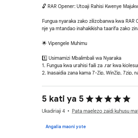
🔓 RAR Opener: Utoaji Rahisi Kwenye Majukw
Fungua nyaraka zako zilizobanwa kwa RAR 
nje ya mtandao inahakikisha taarifa zako zin
🌟 Vipengele Muhimu

1️⃣ Usimamizi Mbalimbali wa Nyaraka

1. Fungua kwa urahisi faili za .rar kwa kiolesu
2. Inasaidia zana kama 7-Zip, WinZip, 7zip, n
3. Inafaa kwa wale wanaohitaji kifungua faili
💻 Ulinganifu wa Majukwaa Mbalimbali

5 kati ya 5
Tumia RAR Opener kwenye Windows, Linux, n
Ukadiriaji 4
Pata maelezo zaidi kuhusu ma
na kuifanya kuwa chaguo bora kwa watumiaj
Angalia maoni yote
🔒 Nje ya Mtandao na Salama
