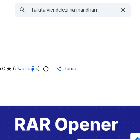
5.0
(
Ukadiriaji 4
)
Tuma