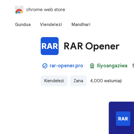
chrome web store
Gundua
Viendelezi
Mandhari
RAR Opener
rar-opener.pro
Iliyoangaziwa
Kiendelezi
Zana
4,000 watumiaji