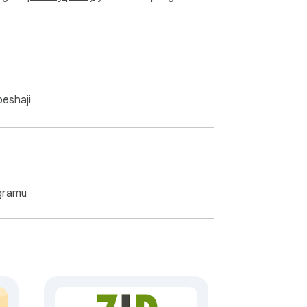
p, WinZip, na WinWar, kukuwezesha kufungua 
eshaji
dumisha udhibiti kamili unapodhibiti 
gramu