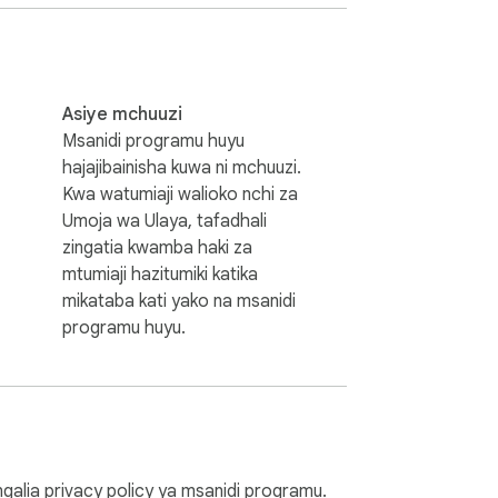
Asiye mchuuzi
Msanidi programu huyu
 kinajumuika na programu maarufu kama 
hajajibainisha kuwa ni mchuuzi.
Kwa watumiaji walioko nchi za
Umoja wa Ulaya, tafadhali
zingatia kwamba haki za
mtumiaji hazitumiki katika
mikataba kati yako na msanidi
na.

programu huyu.
ngalia
privacy policy
ya msanidi programu.