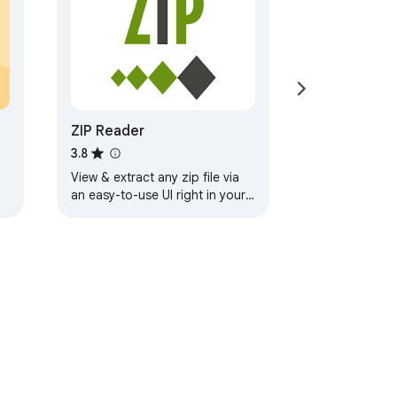
ZIP Reader
3.8
View & extract any zip file via
an easy-to-use UI right in your
browser!
 —