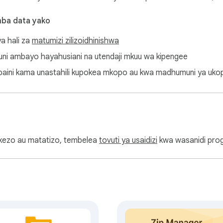
mba data yako
ali ya kubana. RAR Opener kinafanya kazi na WinRAR, 7zip, 7-Zi
a hali za
matumizi zilizoidhinishwa
i ambayo hayahusiani na utendaji mkuu wa kipengee
baini kama unastahili kupokea mkopo au kwa madhumuni ya ukop
aragha ya data. Hakuna data inayopakiwa au kuhifadhiwa nje. Una
arifa zako zinabaki nawe.

dekezo au matatizo, tembelea
tovuti ya usaidizi
kwa wasanidi pro
ziada.

cOS vilivyounganishwa na mfumo wako.

a asili na ulinganifu.

u Linux kwa urahisi.

 wa kuaminika.
