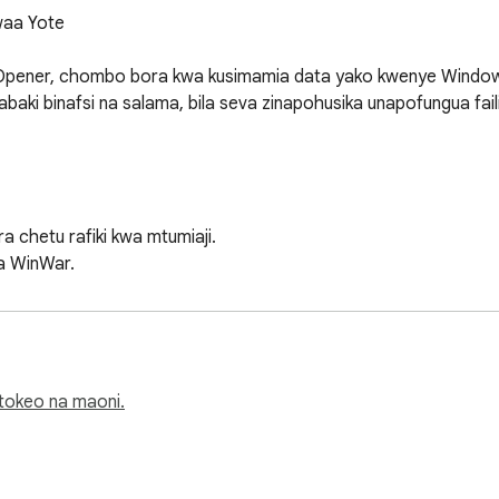
aa Yote

Opener, chombo bora kwa kusimamia data yako kwenye Windows
abaki binafsi na salama, bila seva zinapohusika unapofungua fail
ra chetu rafiki kwa mtumiaji.

a WinWar.

 cha Rar kinachoaminika.

a macOS/OSX. Vipengele maalum vinakuwezesha kufungua faili z
tokeo na maoni.
i kwenye majukwaa yote.
