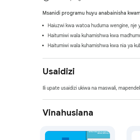
🔧 Ulinganifu wa Juu

Msanidi programu huyu anabainisha kwa
Furahia ulinganifu wa juu na miundo mbalimb
Haiuzwi kwa watoa huduma wengine, nje y
nyaraka zilizoundwa na zana tofauti.

Haitumiwi wala kuhamishwa kwa madhumun
🛡️ Uhakikisho wa Faragha ya Data

Haitumiwi wala kuhamishwa kwa nia ya ku
Pumzika ukiwa na uhakika na hatua zetu za f
nyaraka zako, kukupa amani ya akili ukijua ta
Usaidizi
📚 Faida za Ziada

Ili upate usaidizi ukiwa na maswali, mapen
➤ Fungua .rar kwenye Mac bila programu ya 
➤ Tumia vipengele vya kufungua rar vya ma
➤ Fikia zana ya kufungua OS X yenye msaada w
Vinahusiana
🎉 Jiunge na Jamii ya RAR Opener

• Fungua faili za RAR kwenye Mac, Windows, a
• Faidi kutokana na uwezo thabiti na utendaji