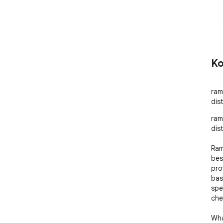
Ko
ram
dis
ram
dis
Ram
bes
pro
bas
spe
che
Wha