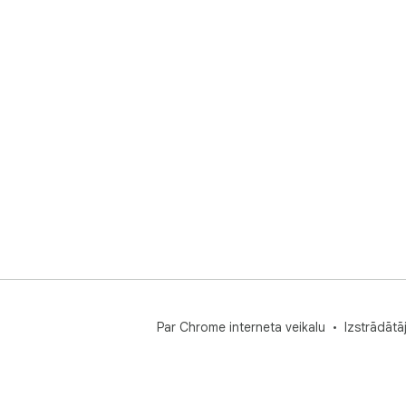
Par Chrome interneta veikalu
Izstrādātā