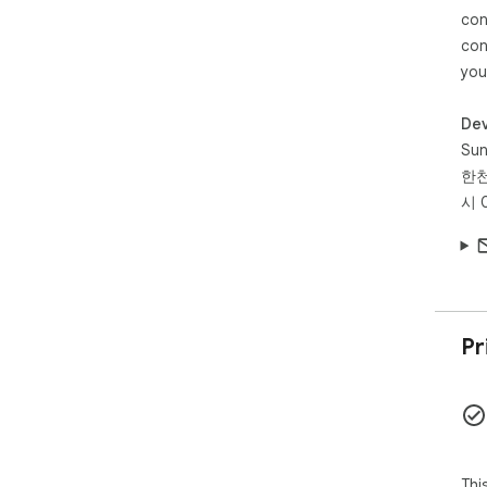
con
con
you
Dev
Su
한천
시 
Pr
Thi