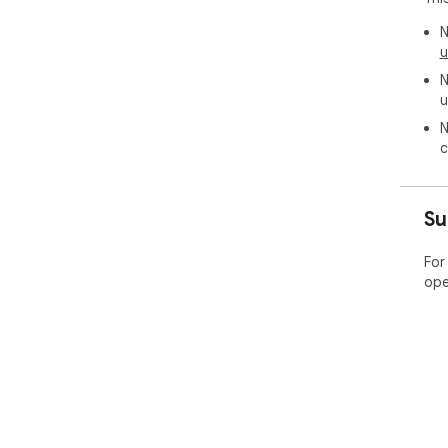
N
u
N
u
N
c
Su
For
ope