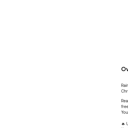
Ov
Rai
Chr
Rea
free
You
🔥 