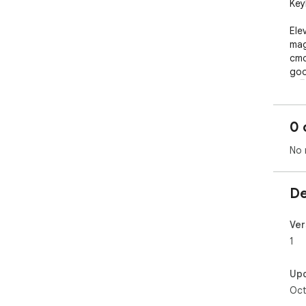
Key
Ele
mag
cmd
goo
🚀🖥
0 
No 
De
Ver
1
Up
Oct