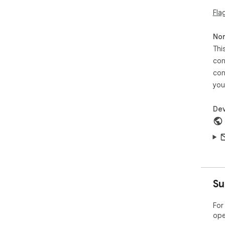
Fla
Non
Thi
con
con
you
Dev
Su
For
ope