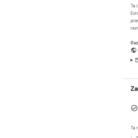
Ta i
Evr
pra
razv
Raz
Za
Ta 