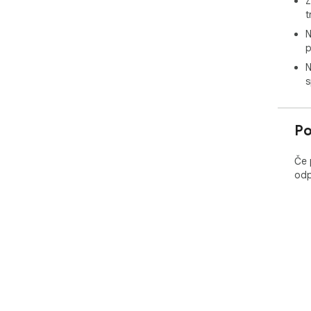
Z
t
N
p
N
s
Po
Če 
odp