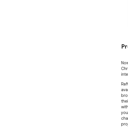
Pr
Now
Chr
int
Raf
ava
bro
the
wit
you
cha
pro