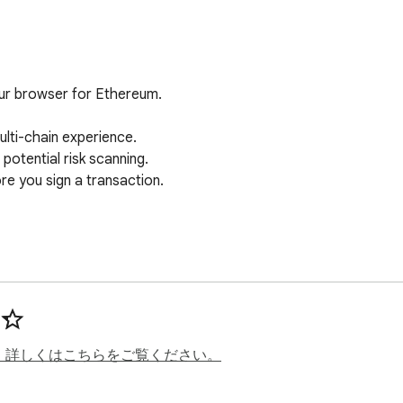
ur browser for Ethereum.

ti-chain experience. 

otential risk scanning. 

 you sign a transaction. 

、詳しくはこちらをご覧ください。