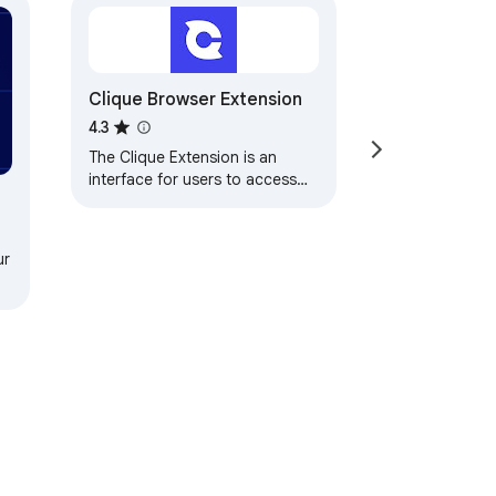
Clique Browser Extension
4.3
The Clique Extension is an
interface for users to access
and prove their private data to
using Clique’s identity oracles.
ur