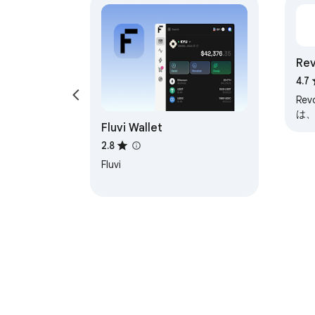
Re
止
4.7
Re
は
Fluvi Wallet
お
す
2.8
Fluvi