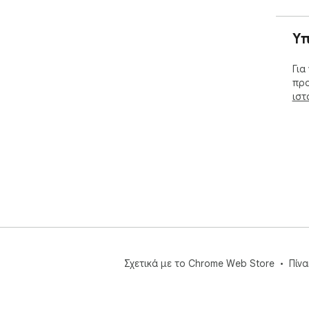
Υπ
Για
προ
ιστ
Σχετικά με το Chrome Web Store
Πίν