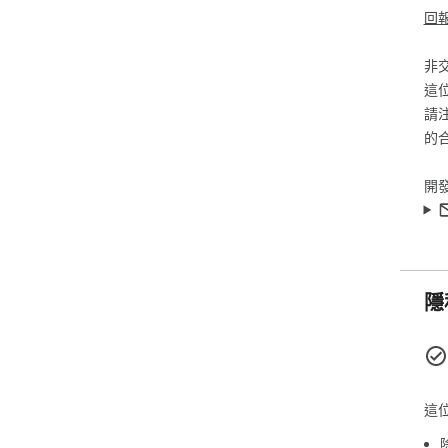
回
非
這
請
的
開
隱
這