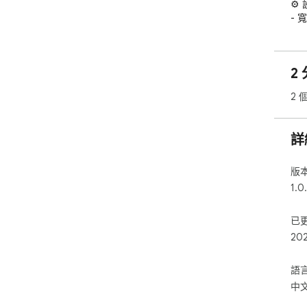
⚙️
-
整理
🎨
- C
2 
- 
-
2 
🔒
- 
🛠
詳
- 
版
1.0
已
20
語
中