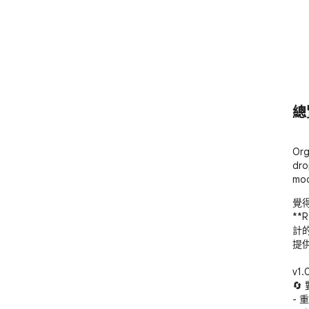
總
Org
dro
mod
覺得
**R
計
提供
v1
🔄
-