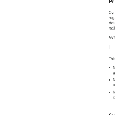
Pr
Qyr
reg
det
pol
Qyr
Thi
N
u
N
u
N
c