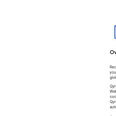
Ov
Rec
you
giv
Qyr
Web,
cod
Qyr
aut