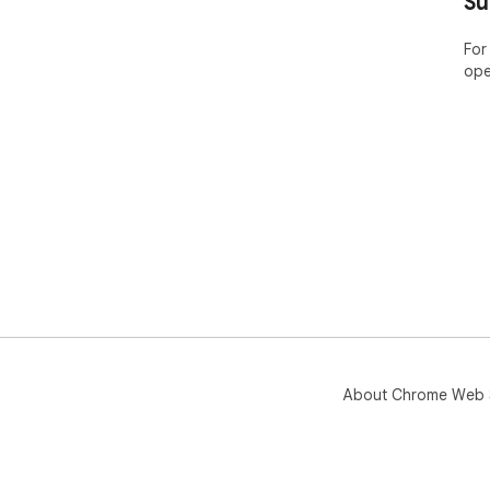
Su
For
ope
About Chrome Web 