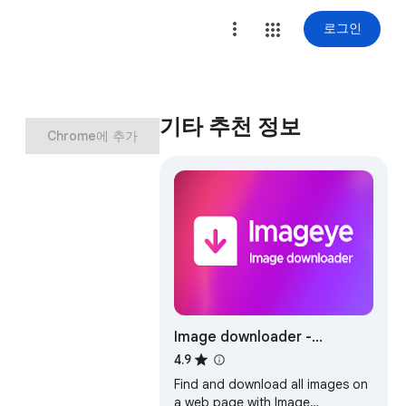
로그인
기타 추천 정보
Chrome에 추가
Image downloader -
Imageye
4.9
Find and download all images on
a web page with Image