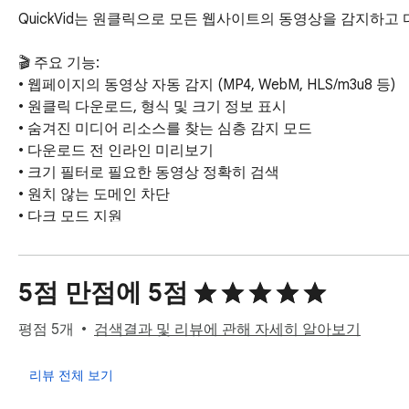
QuickVid는 원클릭으로 모든 웹사이트의 동영상을 감지하고
🎬 주요 기능:

• 웹페이지의 동영상 자동 감지 (MP4, WebM, HLS/m3u8 등)

• 원클릭 다운로드, 형식 및 크기 정보 표시

• 숨겨진 미디어 리소스를 찾는 심층 감지 모드

• 다운로드 전 인라인 미리보기

• 크기 필터로 필요한 동영상 정확히 검색

• 원치 않는 도메인 차단

• 다크 모드 지원

🔒 개인정보 보호:

• 데이터 수집 없음 - 브라우징이 비공개로 유지됩니다

5점 만점에 5점
• 모든 처리는 브라우저에서 로컬로 수행됩니다

• 계정 불필요

평점 5개
검색결과 및 리뷰에 관해 자세히 알아보기
📋 사용 방법:

리뷰 전체 보기
1. 비디오 콘텐츠가 있는 웹페이지로 이동
