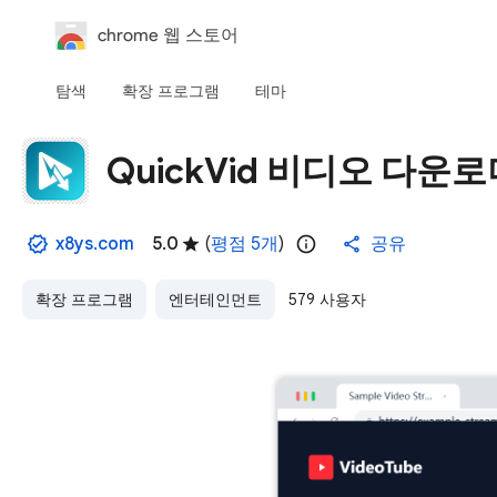
chrome 웹 스토어
탐색
확장 프로그램
테마
QuickVid 비디오 다운
x8ys.com
5.0
(
평점 5개
)
공유
확장 프로그램
엔터테인먼트
579 사용자