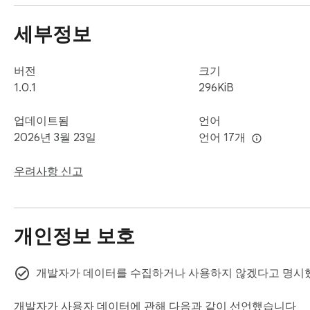
2. 도구 모음에서 QuickVid 아이콘 클릭

3. 비디오가 감지될 때까지 대기 (필요시 먼저 비디오 재생)

세부정보
4. 다운로드를 클릭하여 비디오 저장

⚙️ 고급 기능:

버전
크기
• 심층 감지: 주입 스크립트를 활성화하여 더 많은 미디어 리소
1.0.1
296KiB
• 크기 필터: 최소/최대 파일 크기를 설정하여 결과 범위 축소

• 도메인 차단: 특정 사이트에서 감지 비활성화

업데이트됨
언어
2026년 3월 23일
언어 17개
🌐 지원 사이트:

비디오 콘텐츠가 있는 대부분의 웹사이트에서 작동합니다. DR
우려사항 신고
📝 참고:

저작권법을 준수하고 사용 권한이 있는 콘텐츠만 다운로드하세
개인정보 보호
지원: https://x8ys.com/dl/ko/downloader
개발자가 데이터를 수집하거나 사용하지 않겠다고 명시
개발자가 사용자 데이터에 관해 다음과 같이 선언했습니다