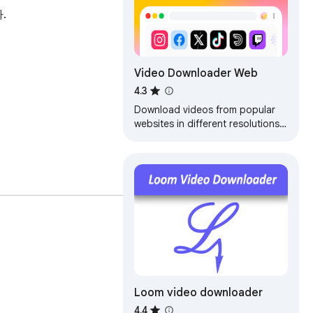


Video Downloader Web
4.3
Download videos from popular
websites in different resolutions
and watch it later with video
downloader. One click to save
video.
Loom video downloader
4.4