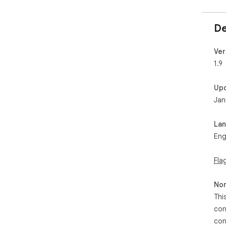
De
Ver
1.9
Up
Jan
La
Eng
Fla
Non
Thi
con
con