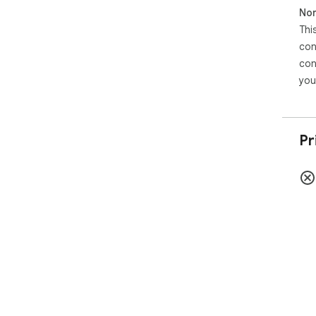
Non
Thi
con
con
you
Pr