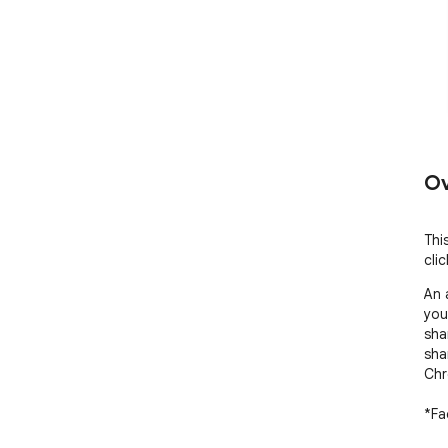
Ov
Thi
clic
An 
you
sha
sha
Chr
*Fa