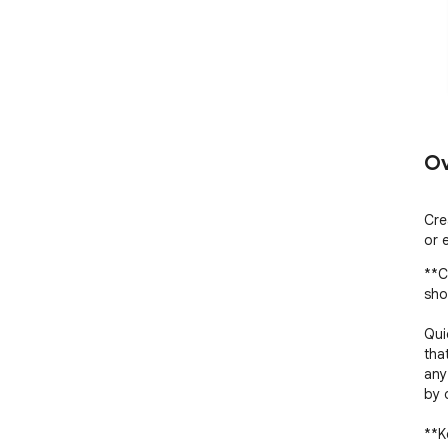
Ov
Cre
or 
**C
shor
Qui
tha
any
by d
**K