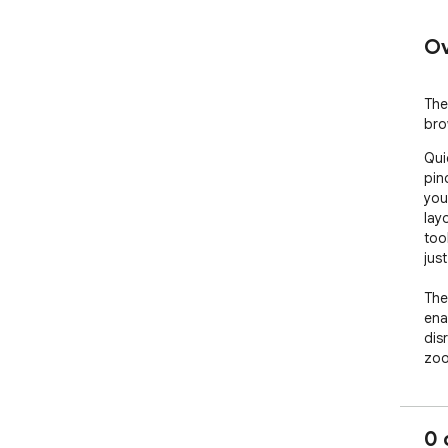
Ov
The
bro
Qui
pin
you
layo
too
just
The
ena
dis
zoo
zoo
inte
or 
0 