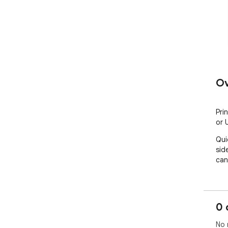
Ov
Pri
or 
Qui
sid
can
0 
No 