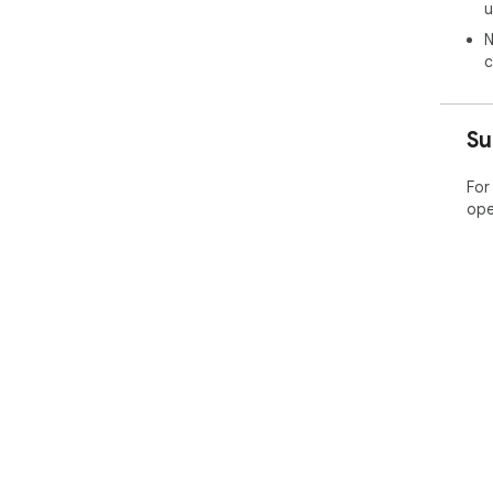
u
N
c
Su
For
ope