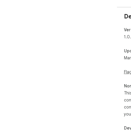
De
Ver
1.0
Up
Mar
Fla
Non
Thi
con
con
you
Dev