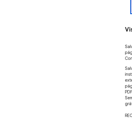
Vi
Sal
pág
Con
Sal
ins
ext
pág
PDF
Sem
grát
REC
📄 