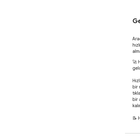
Ge
Araç
hızl
alm
🚀 H
gel
Hız
bir
tık
bir 
kalır
📝 H
Eğer
sor