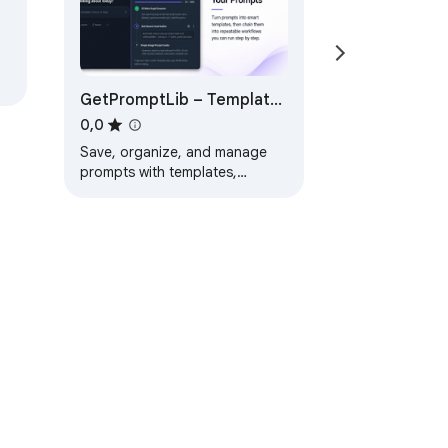
GetPromptLib – Templates
& workflows, one click
0,0
away
Save, organize, and manage
prompts with templates,
workflows, tags, and version
control
и коришћења услуге
Помоћ