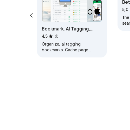
Bet
5,0
The 
sea
Bookmark, AI Tagging,
links
Cache & Screenshot |
4,5
PageOrg
Organize, ai tagging
bookmarks. Cache page
offline. Take, edit screenshots.
Team collaboration.
О Chrome веб-продавници