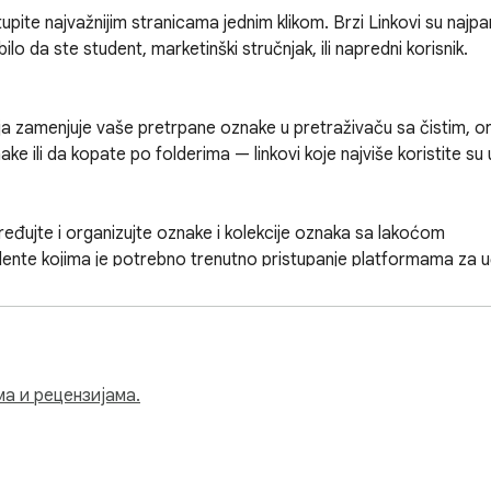
upite najvažnijim stranicama jednim klikom. Brzi Linkovi su najpa
lo da ste student, marketinški stručnjak, ili napredni korisnik.

a zamenjuje vaše pretrpane oznake u pretraživaču sa čistim, o
e ili da kopate po folderima — linkovi koje najviše koristite su 
ujte i organizujte oznake i kolekcije oznaka sa lakoćom

dente kojima je potrebno trenutno pristupanje platformama za uče
 ponovo upotrebljive šablone linkova i otvorite ih odmah

 SEO profesionalce kojima je potreban brz pristup radnim tokovim
 — Integrisite omiljene alate za automatizovanu izgradnju linko
ve svoje alate za linkove na jednom mestu

ма и рецензијама.
ilagođene linkove sa imenima, oznakama i kategorijama

 Organizujte kampanje za izgradnju linkova sa strukturiranim fold