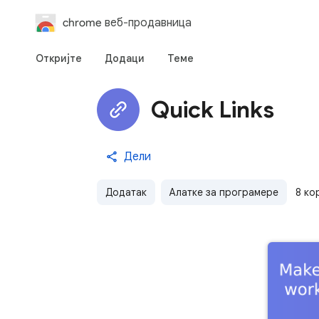
chrome веб-продавница
Откријте
Додаци
Теме
Quick Links
Дели
Додатак
Алатке за програмере
8 ко