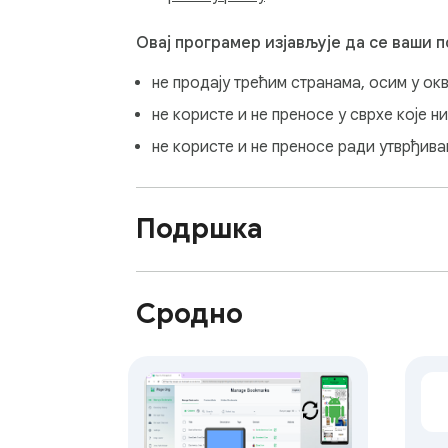
Овај програмер изјављује да се ваши 
не продају трећим странама, осим у ок
не користе и не преносе у сврхе које 
не користе и не преносе ради утврђив
Подршка
Сродно