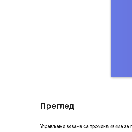
Преглед
Управљање везама са променљивима за п