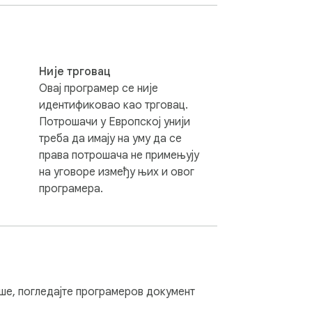
Није трговац
kom za organizaciju brzi-linkova, ponovnu 
Овај програмер се није
идентификовао као трговац.
Потрошачи у Европској унији
 dohvat ruke — bez tabova, bez skrolovanja, 
треба да имају на уму да се
права потрошача не примењују
на уговоре између њих и овог
програмера.
ju spoljnim serverima.

ше, погледајте програмеров документ