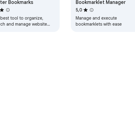
ter Bookmarks
Bookmarklet Manager
5,0
best tool to organize,
Manage and execute
rch and manage website
bookmarklets with ease
.
Контролна табла програмера
Политика приватности
Услов