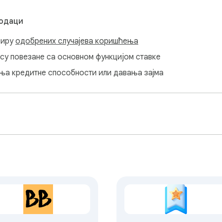
подаци
виру
одобрених случајева коришћења
нису повезане са основном функцијом ставке
ања кредитне способности или давања зајма