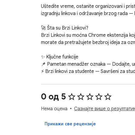
Uštedite vreme, ostanite organizovani i prist
izgradnju linkova i održavanje brzog rada — bi
🚀 Šta su Brzi Linkovi?

Brzi Linkovi su moćna Chrome ekstenzija koj
morate da pretražujete bezbroj ideja za oznak
✨ Ključne funkcije

📌 Pametan menadžer oznaka — Dodajte, uređ
⚡ Brzi linkovi za studente — Savršeni za stu
🔖 Podrška za predloške linkova — Sačuvajte
🏗️ Alati za izgradnju linkova — Izgrađeni za
🤖 Automatizovani alati za izgradnju linkova
0 од 5
linkovi

🛠️ Centar za alate linkova — Centralizujte s
Нема оцена
Сазнајте више о резултати
🔍 Kreirač linkova — Generišite i čuvajte pr
📂 Izgradnja linkova nikada nije bila lakša —
Прикажи све рецензије
👩‍🎓 Savršeno za
