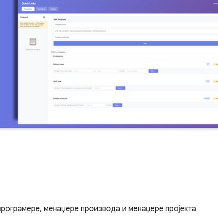
рограмере, менаџере производа и менаџере пројекта