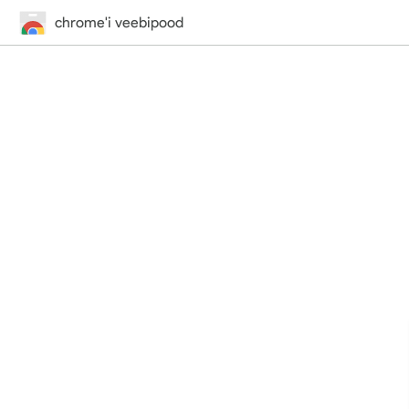
chrome'i veebipood