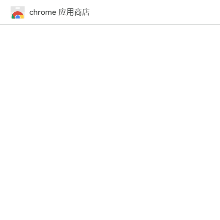
chrome 应用商店