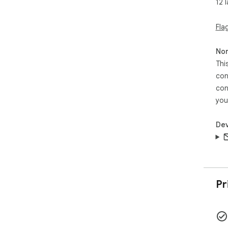
12 
Fla
Non
Thi
con
con
you
Dev
Pr