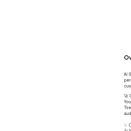
Ov
AI 
per
cus
🚀 
You
Tir
aud
✨ C