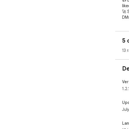
👍 
like
🚀 
DMs 
✏️ 
intu
🎨 
5 
gre
🤖 A
13 
draf
Goo
De
Use
plat
Ver
📧 
1.2.
💎 
Up
Jul
La