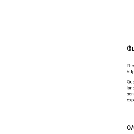
ம
Pho
htt
Que
lan
sen
exp
0/