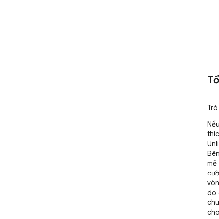
Tổ
Trò
Nếu
thí
Unl
Bên
mẽ 
cườ
vòn
do 
chu
cho