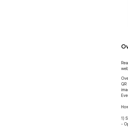
Ov
Rea
web
Ove
QR 
ima
Eve
How
1) 
- O