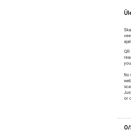
Ül
Ska
vee
aja
QR 
rea
you
No 
web
sca
Jus
or 
Tak
and 
0/
✨ K