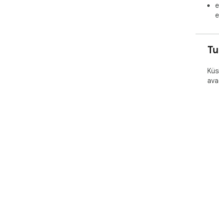
e
e
📝 
form
ima
Tu
👉 
cod
Küs
ava