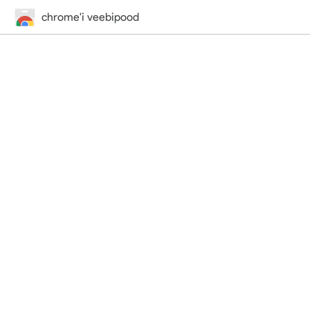
chrome'i veebipood