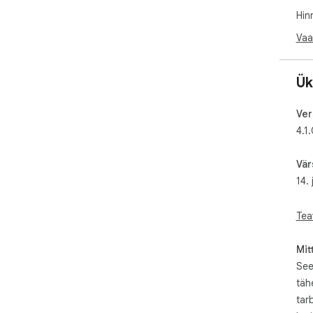
Hin
🔹 
cod
Vaa
sav
🔹 
Ük
ima
wit
Ver
4.1
🔹 
and
lea
Vär
clou
14.
🔹 
rec
Tea
cre
inst
Mit
See
🔹 
täh
sea
fav
tar