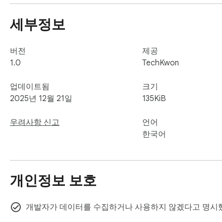
📋 스마트 히스토리

세부정보
• 스캔한 모든 QR 코드의 기록을 자동 저장

• 이전에 방문했던 링크를 언제든지 다시 확인

• 클릭 한 번으로 이전 사이트 재방문

버전
제공
1.0
TechKwon
🔒 완벽한 개인정보 보호

• 모든 데이터는 브라우저 내 로컬에만 저장

업데이트됨
크기
• 외부 서버로 데이터 전송 없음

2025년 12월 21일
135KiB
• 인터넷 연결 없이도 히스토리 확인 가능

우려사항 신고
언어
━━━━━━━━━━━━━━━━━━━━━━━━━━━
한국어
🎨 프리미엄 사용자 경험

━━━━━━━━━━━━━━━━━━━━━━━━━━━
개인정보 보호
• 세련된 다크 테마 기반의 현대적 UI

• 부드러운 애니메이션과 직관적인 인터랙션

• 깔끔하고 읽기 쉬운 레이아웃

개발자가 데이터를 수집하거나 사용하지 않겠다고 명시