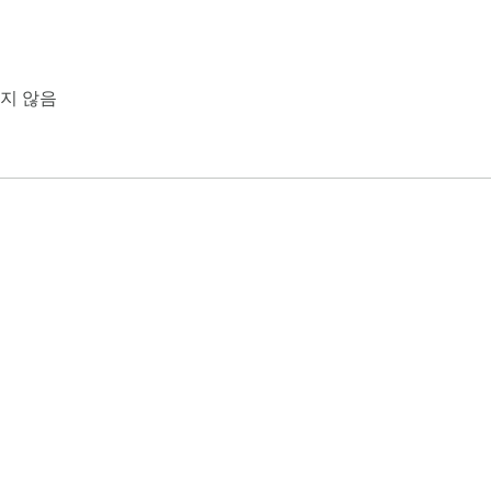
━

━

지 않음
━

━

e 웹 스토어 정보
개발자 대시보드
개인정보처리방침
서비스 약관
━
