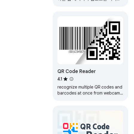
에서 QR 코드를 스캔할 수 있습니
다.
QR Code Reader
4.1
recognize multiple QR codes and
barcodes at once from webcam
or local images