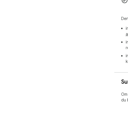
提
面板
实
Den
i
使
a
图
i
在消
r
将
i
k
导
员，
Su
快速
管理
Om 
查
du 
码
内
人
高安