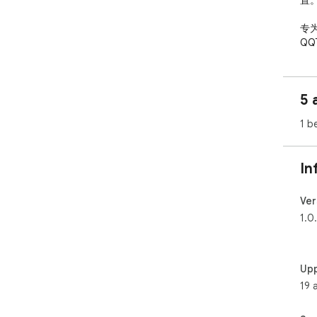
置。
专
QQ
Wh
最简
5 
即
1 b
送。
支
In
全、
QQ
Ver
10
1.0
90
每条
保
Upp
使用
19 
1️