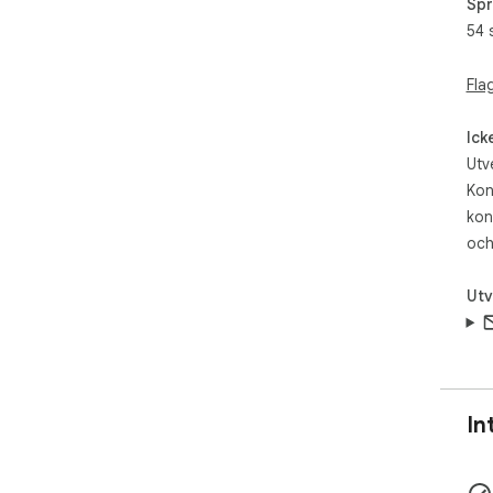
Spr
2️
54 
3️
无
Fla
QQ
Ick
Utv
向个
Wh
Kon
频
kon
och
通过
需
Utv
内
信
创
省时
In
通