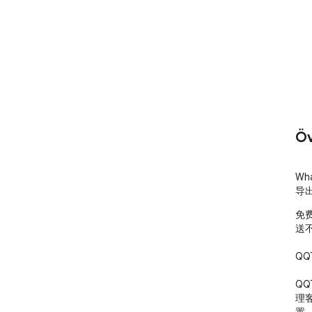
Öv
Wh
导
免费
送
QQ
QQ
理