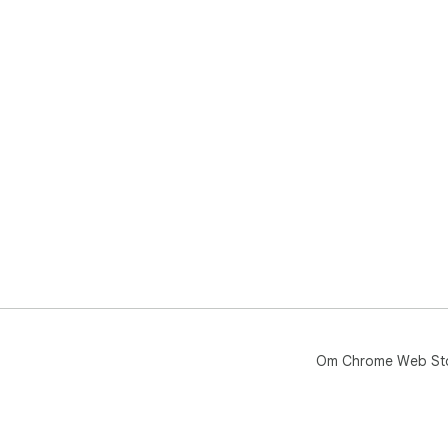
在
息来
支持
为什
使用
无需 
消
即
提
常见
如何
将 
Om Chrome Web St
送消
Pr
购买