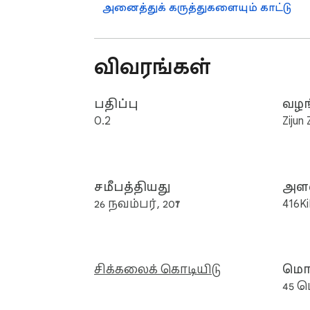
அனைத்துக் கருத்துகளையும் காட்டு
விவரங்கள்
பதிப்பு
வழங
0.2
Zijun
சமீபத்தியது
அள
26 நவம்பர், 2017
416K
சிக்கலைக் கொடியிடு
மொழ
45 