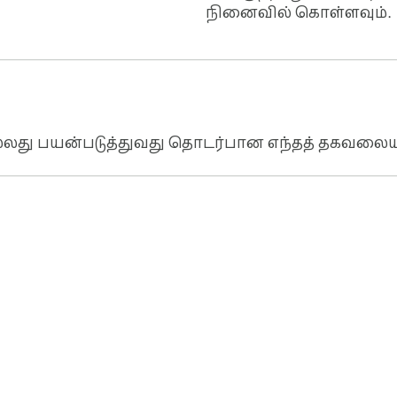
நினைவில் கொள்ளவும்.
ல்லது பயன்படுத்துவது தொடர்பான எந்தத் தகவலைய
ுகம்
டெவெலப்பர் டாஷ்போர்டு
தனியுரிமைக் கொள்க