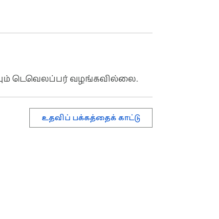
ும் டெவெலப்பர் வழங்கவில்லை.
உதவிப் பக்கத்தைக் காட்டு
ை
சேவை விதிமுறைகள்
உதவி