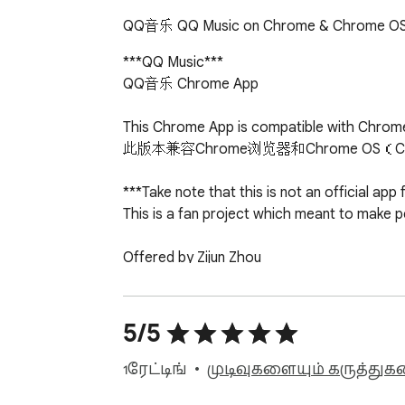
QQ音乐 QQ Music on Chrome & Chrome O
***QQ Music***

QQ音乐 Chrome App

This Chrome App is compatible with Chrom
此版本兼容Chrome浏览器和Chrome OS（C
***Take note that this is not an official app
This is a fan project which meant to make pe
Offered by Zijun Zhou
5/5
1 ரேட்டிங்
முடிவுகளையும் கருத்துகள