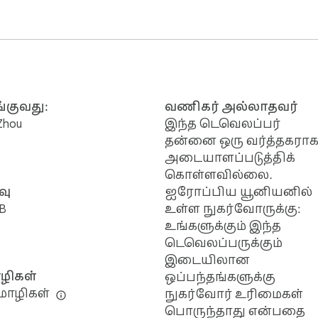
்குவது:
வணிகர் அல்லாதவர்
 Zhou
இந்த டெவெலப்பர்
தன்னை ஒரு வர்த்தகரா
அடையாளப்படுத்திக்
கொள்ளவில்லை.
வு
ஐரோப்பிய யூனியனில்
iB
உள்ள நுகர்வோருக்கு:
உங்களுக்கும் இந்த
டெவெலப்பருக்கும்
இடையிலான
ிகள்
ஒப்பந்தங்களுக்கு
மொழிகள்
நுகர்வோர் உரிமைகள்
பொருந்தாது என்பதை