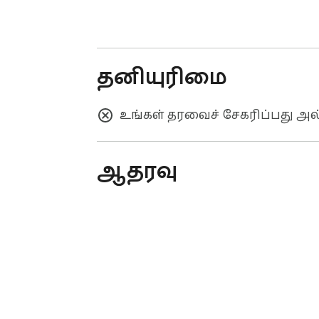
தனியுரிமை
உங்கள் தரவைச் சேகரிப்பது அ
ஆதரவு
Chrome இணைய அங்காடி - அறிம