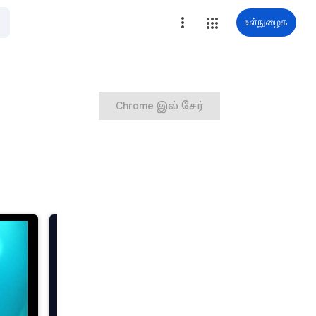
உள்நுழைக
Chrome இல் சேர்