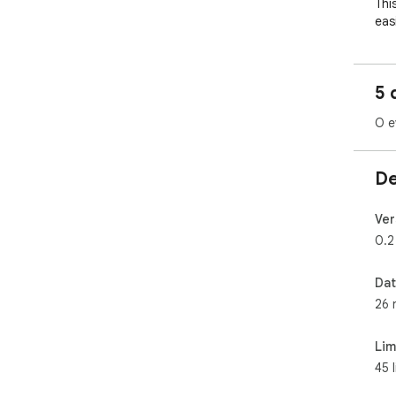
Thi
eas
web
Off
5 
O e
De
Ver
0.2
Dat
26 
Lim
45 l