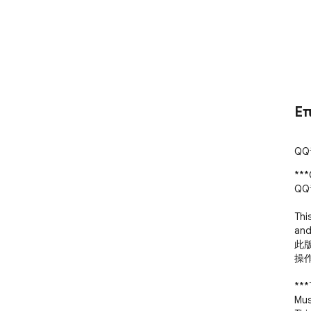
Ε
QQ
***
QQ
Thi
and
此版
操作
***
Mus