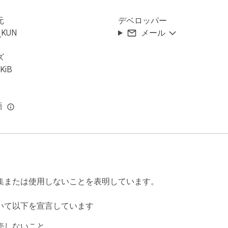
元
デベロッパー
_KUN
メール
ズ
KiB
語
集または使用しないことを表明しています。
いて以下を宣言しています
売しないこと