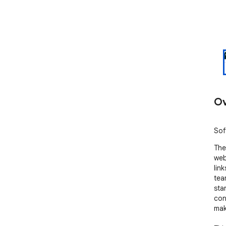
Ov
Sof
The
web
lin
tea
sta
con
mak