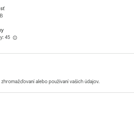
sť
iB
ky
y: 45
o zhromažďovaní alebo používaní vašich údajov.