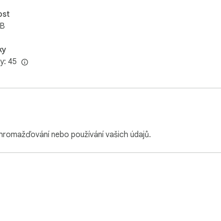
ost
iB
ky
y: 45
hromažďování nebo používání vašich údajů.