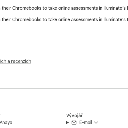
 their Chromebooks to take online assessments in Illuminate’s
 their Chromebooks to take online assessments in Illuminate’s
ích a recenzích
r
Vývojář
 Anaya
E-mail