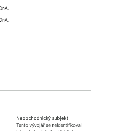
 DnA.
 DnA.
Neobchodnický subjekt
Tento vývojář se neidentifikoval