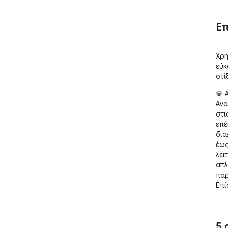
Ε
Χρη
εύκ
στί
💎 
Ανα
στι
επέ
δια
έως
λει
απλ
παρ
Επί
περ
🚀 
5 
1. 