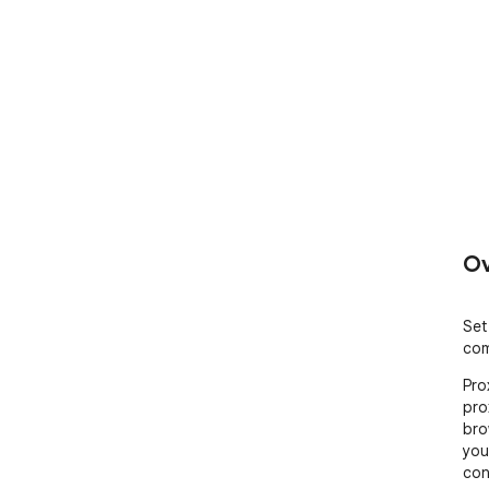
Ov
Set
com
Pro
pro
bro
you
con