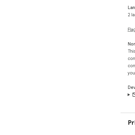
La
2 l
Fla
Non
Thi
con
con
you
Dev
Pr