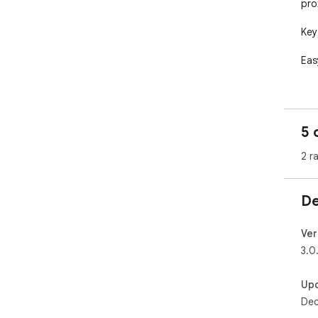
prox
Key
Eas
Ful
Clea
5 
No 
2 r
Ide
De
Tak
and
Chr
Ver
3.0
Up
Dec